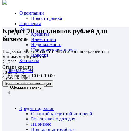
О компании
Новости рынка
Партнерам
Блог
Кредит 70 миллионов рублей для
Кредиты
бизнеса
Инвестиции
Недвижимость
Юридические вопросы
Под залог недвижимости. 98% гарантия одобрения и
Новости
минимум документов
Контакты
21,2%
Ставка кредита
88002227594
70 млн. руб.
Ежедневно 10:00–19:00
Сумма кредита
Бесплатная консультация
Оформить заявку
4
Кредит под залог
С плохой кредитной историей
Без справок о доходах
На бизнес
Под залог автомобиля