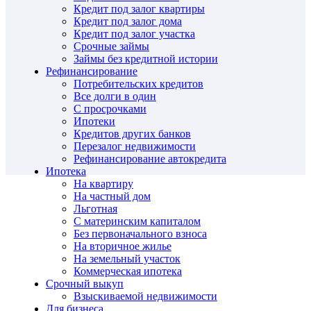
Кредит под залог квартиры
Кредит под залог дома
Кредит под залог участка
Срочные займы
Займы без кредитной истории
Рефинансирование
Потребительских кредитов
Все долги в один
С просрочками
Ипотеки
Кредитов других банков
Перезалог недвижимости
Рефинансирование автокредита
Ипотека
На квартиру
На частный дом
Льготная
С материнским капиталом
Без первоначального взноса
На вторичное жилье
На земельный участок
Коммерческая ипотека
Срочный выкуп
Взыскиваемой недвижимости
Для бизнеса