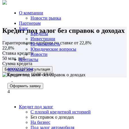
О компании
Новости рынка
Партнерам
Блог
Кредит под залог без справок о доходах
Кредиты
Инвестиции
Гарантированно одобрим по ставке от 22,8%
Недвижимость
22,8%
Юридические вопросы
Ставка кредита
Новости
50 млн. руб.
Контакты
Сумма кредита
88002227594
Бесплатная консультация
Ежедневно 10:00–19:00
Оформить заявку
4
Кредит под залог
С плохой кредитной историей
Без справок о доходах
На бизнес
Под залог автомобиля