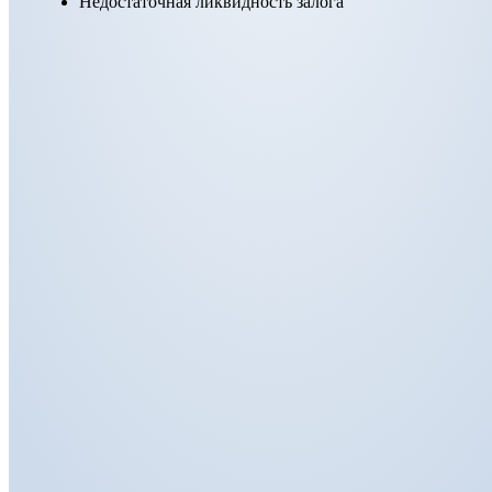
Недостаточная ликвидность залога