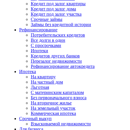
Кредит под залог квартиры
Кредит под залог дома
Кредит под залог участка
Срочные займы
Займы без кредитной истории
Рефинансирование
Потребительских кредитов
Все долги в один
С просрочками
Ипотеки
Кредитов других банков
Перезалог недвижимости
Рефинансирование автокредита
Ипотека
На квартиру
На частный дом
Льготная
С материнским капиталом
Без первоначального взноса
На вторичное жилье
На земельный участок
Коммерческая ипотека
Срочный выкуп
Взыскиваемой недвижимости
Для бизнеса