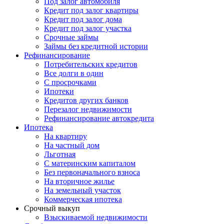
Под залог автомобиля
Кредит под залог квартиры
Кредит под залог дома
Кредит под залог участка
Срочные займы
Займы без кредитной истории
Рефинансирование
Потребительских кредитов
Все долги в один
С просрочками
Ипотеки
Кредитов других банков
Перезалог недвижимости
Рефинансирование автокредита
Ипотека
На квартиру
На частный дом
Льготная
С материнским капиталом
Без первоначального взноса
На вторичное жилье
На земельный участок
Коммерческая ипотека
Срочный выкуп
Взыскиваемой недвижимости