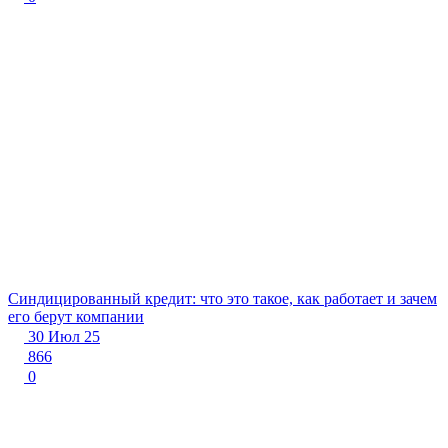
Синдицированный кредит: что это такое, как работает и зачем
его берут компании
30 Июл 25
866
0