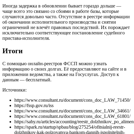
Иногда задержка в обновлении бывает гораздо дольше —
чаще всего это связано со сбоями в работе базы, которые
случаются довольно часто. Отсутствие в реестре информации
об окончании исполнительного производства и снятии
ограничений не влечёт правовых последствий. Их порождает
исключительно соответствующее постановление судебного
пристава-исполнителя.
Итоги
С помощью онлайн-реестров ФССП можно узнать
информацию о своих долгах. Её предоставляют на сайте и в
приложении ведомства, а также на Госуслугах. Доступ к
данным — бесплатный.
Источники:
https://www.consultant.ru/document/cons_doc_LAW_71450/
https://fssp.gov.ru/iss
https://www.consultant.ru/document/cons_doc_LAW_34661/
https://www.consultant.ru/document/cons_doc_LAW_61801/
https://saby.ru/articles/accounting/reestr_dolzhnikov_po_alime
https://spark.ru/startup/spbau/blog/275254/ofitsialnij-reestr-
dolzhnikov-kak-polzovatsya-bankom-dannih-ispolnitelnih-