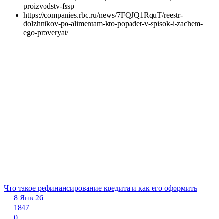
proizvodstv-fssp
https://companies.rbc.ru/news/7FQJQ1RquT/reestr-
dolzhnikov-po-alimentam-kto-popadet-v-spisok-i-zachem-
ego-proveryat/
Что такое рефинансирование кредита и как его оформить
8 Янв 26
1847
0