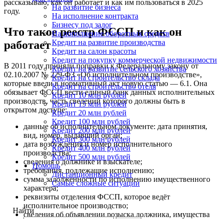
рассказываю, как он работает и как им пользоваться в 2025
На развитие бизнеса
году.
На исполнение контракта
Бизнесу под залог
Что такое реестр ФССП и как он
На пополнение оборотных средств
Кредит на развитие производства
работает
Кредит на салон красоты
Кредит на покупку коммерческой недвижимости
В 2011 году приняли поправки к Федеральному закону от
Кредит на развитие сельского хозяйства
02.10.2007 № 229-ФЗ «Об исполнительном производстве»,
Кредит на строительство склада
которые ввели в нормативный акт новую статью — 6.1. Она
Кредит на строительство отеля
обязывает ФССП вести единый банк данных исполнительных
Кредит 10 млн рублей
производств, часть сведений которого должны быть в
Кредит 15 млн рублей
открытом доступе:
Кредит 20 млн рублей
Кредит 100 млн рублей
данные об исполнительном документе: дата принятия,
Кредит 200 млн рублей
вид, номер, выдавший орган;
Кредит 300 млн рублей
дата возбуждения и номер исполнительного
Кредит 400 млн рублей
производства;
Кредит 500 млн рублей
сведения о должнике и взыскателе;
Помощь
требования, подлежащие исполнению;
Дистанционный кредит
сумма задолженности по исполнению имущественного
Самые сложные ситуации
характера;
реквизиты отделения ФССП, которое ведёт
исполнительное производство;
Найти
сведения об объявлении розыска должника, имущества