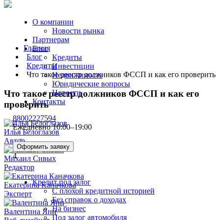
О компании
Новости рынка
Партнерам
Главная
Блог
Блог
Кредиты
Кредиты
Инвестиции
Что такое реестр должников ФССП и как его проверить
Недвижимость
Юридические вопросы
Что такое реестр должников ФССП и как его
Новости
Контакты
проверить
88002227594
Ежедневно 10:00–19:00
Илья Белоглазов
Автор
Оформить заявку
4
Михаил Сивых
Редактор
Кредит под залог
Екатерина Каначкова
С плохой кредитной историей
Эксперт
Без справок о доходах
На бизнес
Валентина Янц
Под залог автомобиля