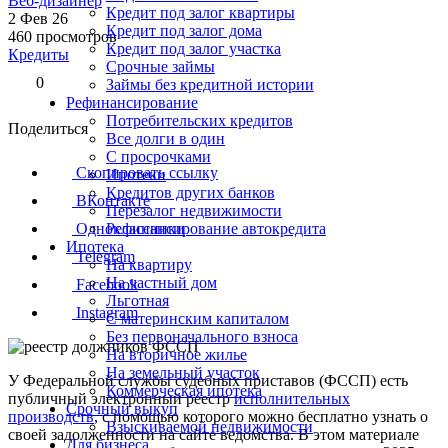
Веб-дизайнер
Кредит под залог квартиры
2 Фев 26
Кредит под залог дома
460 просмотров
Кредит под залог участка
Кредиты
Срочные займы
0
Займы без кредитной истории
Рефинансирование
Потребительских кредитов
Поделиться
Все долги в один
С просрочками
Скопировать ссылку
Ипотеки
Кредитов других банков
ВКонтакте
Перезалог недвижимости
Рефинансирование автокредита
Одноклассники
Ипотека
Telegram
На квартиру
На частный дом
Facebook
Льготная
Instagram
С материнским капиталом
Без первоначального взноса
На вторичное жилье
На земельный участок
У Федеральной службы судебных приставов (ФССП) есть
Коммерческая ипотека
публичный электронный реестр
исполнительных
Срочный выкуп
производств
, с помощью которого можно бесплатно узнать о
Взыскиваемой недвижимости
своей задолженности на сайте ведомства. В этом материале
Для бизнеса