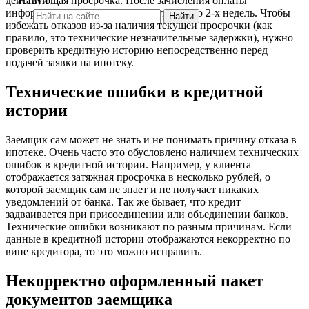
действующая просрочка. После зачисления оплаты
Найти
информация в общей базе обновляется до 2-х недель. Чтобы
Найти
избежать отказов из-за наличия текущей просрочки (как
правило, это технические незначительные задержки), нужно
проверить кредитную историю непосредственно перед
подачей заявки на ипотеку.
Технические ошибки в кредитной
истории
Заемщик сам может не знать и не понимать причину отказа в
ипотеке. Очень часто это обусловлено наличием технических
ошибок в кредитной истории. Например, у клиента
отображается затяжная просрочка в несколько рублей, о
которой заемщик сам не знает и не получает никаких
уведомлений от банка. Так же бывает, что кредит
задваивается при присоединении или объединении банков.
Технические ошибки возникают по разным причинам. Если
данные в кредитной истории отображаются некорректно по
вине кредитора, то это можно исправить.
Некорректно оформленный пакет
документов заемщика