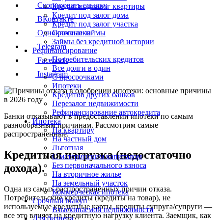
Скопировать ссылку
Кредит под залог квартиры
Кредит под залог дома
ВКонтакте
Кредит под залог участка
Срочные займы
Одноклассники
Займы без кредитной истории
Telegram
Рефинансирование
Потребительских кредитов
Facebook
Все долги в один
Instagram
С просрочками
Ипотеки
Кредитов других банков
Перезалог недвижимости
Рефинансирование автокредита
Банки отказывают в предоставлении ипотеки по самым
Ипотека
разнообразным причинам. Рассмотрим самые
На квартиру
распространенные.
На частный дом
Льготная
Кредитная нагрузка (недостаточно
С материнским капиталом
Без первоначального взноса
дохода).
На вторичное жилье
На земельный участок
Одна из самых распространенных причин отказа.
Коммерческая ипотека
Потребительские кредиты (кредиты на товар), не
Срочный выкуп
используемые кредитные карты, кредиты супруга/супруги —
Взыскиваемой недвижимости
все это влияет на кредитную нагрузку клиента. Заемщик, как
Для бизнеса