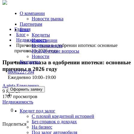
О компании
Новости рынка
Партнерам
Главная
Блог
Блог
Кредиты
Недвижимость
Инвестиции
Причины отказа в одобрении ипотеки: основные
Недвижимость
причины в 2026 году
Юридические вопросы
Новости
Причины отказа в одобрении ипотеки: основные
Контакты
причины в 2026 году
88002227594
Ежедневно 10:00–19:00
Алёна Ермоленко
Оформить заявку
9 Янв 26
4
1707 просмотров
Недвижимость
0
Кредит под залог
С плохой кредитной историей
Без справок о доходах
Поделиться
На бизнес
Под залог автомобиля