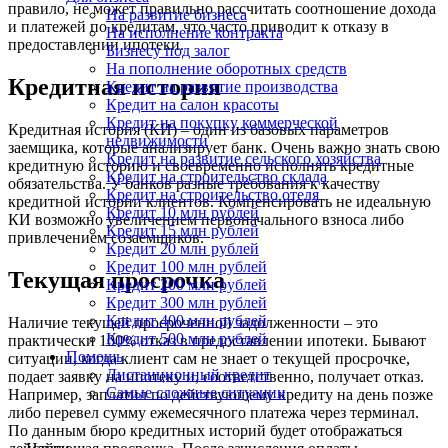
правило, не может правильно рассчитать соотношение дохода
На развитие бизнеса
и платежей по кредитам, что часто приводит к отказу в
На исполнение контракта
предоставлении ипотеки.
Бизнесу под залог
На пополнение оборотных средств
Кредитная история
Кредит на развитие производства
Кредит на салон красоты
Кредит на покупку коммерческой
Кредитная история (КИ) – один из базовых параметров
недвижимости
заемщика, которые анализирует банк. Очень важно знать свою
Кредит на развитие сельского хозяйства
кредитную историю и своевременно исполнять кредитные
Кредит на строительство склада
обязательства. У банков разные требования к качеству
Кредит на строительство отеля
кредитной истории клиентов. Компенсировать не идеальную
Кредит 10 млн рублей
КИ возможно увеличением первоначального взноса либо
Кредит 15 млн рублей
привлечением созаемщиков.
Кредит 20 млн рублей
Кредит 100 млн рублей
Текущая просрочка
Кредит 200 млн рублей
Кредит 300 млн рублей
Кредит 400 млн рублей
Наличие текущей просроченной задолженности – это
Кредит 500 млн рублей
практически 100% отказ в предоставлении ипотеки. Бывают
Помощь
ситуации, когда клиент сам не знает о текущей просрочке,
Дистанционный кредит
подает заявку на ипотеку и, соответственно, получает отказ.
Самые сложные ситуации
Например, заплатил по действующему кредиту на день позже
либо перевел сумму ежемесячного платежа через терминал.
По данным бюро кредитных историй будет отображаться