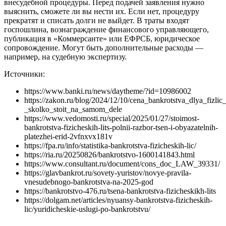
внесудебной процедуры. Перед подачей заявления нужно
выяснить, сможете ли вы нести их. Если нет, процедуру
прекратят и списать долги не выйдет. В траты входят
госпошлина, вознаграждение финансового управляющего,
публикация в «Коммерсанте» или ЕФРСБ, юридическое
сопровождение. Могут быть дополнительные расходы —
например, на судебную экспертизу.
Источники:
https://www.banki.ru/news/daytheme/?id=10986002
https://zakon.ru/blog/2024/12/10/cena_bankrotstva_dlya_fizlic_
_skolko_stoit_na_samom_dele
https://www.vedomosti.ru/special/2025/01/27/stoimost-
bankrotstva-fizicheskih-lits-polnii-razbor-tsen-i-obyazatelnih-
platezhei-erid-2vfnxvx181v
https://fpa.ru/info/statistika-bankrotstva-fizicheskih-lic/
https://ria.ru/20250826/bankrotstvo-1600141843.html
https://www.consultant.ru/document/cons_doc_LAW_39331/
https://glavbankrot.ru/sovety-yuristov/novye-pravila-
vnesudebnogo-bankrotstva-na-2025-god
https://bankrotstvo-476.ru/tsena-bankrotstva-fizicheskikh-lits
https://dolgam.net/articles/nyuansy-bankrotstva-fizicheskih-
lic/yuridicheskie-uslugi-po-bankrotstvu/