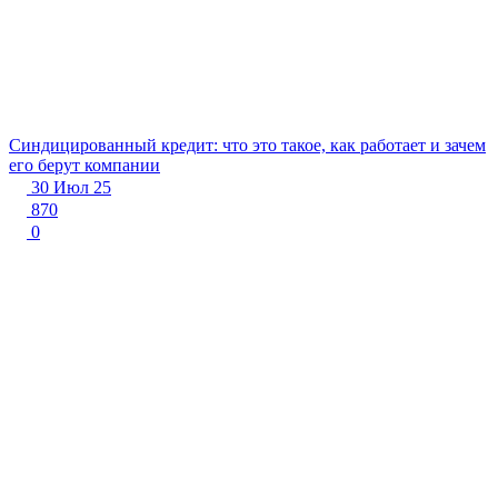
Синдицированный кредит: что это такое, как работает и зачем
его берут компании
30 Июл 25
870
0