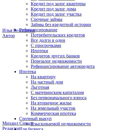
Кредит под залог квартиры
Кредит под залог дома
Кредит под залог участка
Срочные займы
Займы без кредитной истории
Рефинансирование
Илья Белоглазов
Потребительских кредитов
Автор
Все долги в один
С просрочками
Ипотеки
Кредитов других банков
Перезалог недвижимости
Рефинансирование автокредита
Ипотека
На квартиру
На частный дом
Льготная
С материнским капиталом
Без первоначального взноса
На вторичное жилье
На земельный участок
Коммерческая ипотека
Срочный выкуп
Михаил Сивых
Взыскиваемой недвижимости
Редактор
Для бизнеса