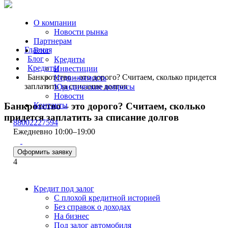
О компании
Новости рынка
Партнерам
Главная
Блог
Блог
Кредиты
Кредиты
Инвестиции
Банкротство – это дорого? Считаем, сколько придется
Недвижимость
заплатить за списание долгов
Юридические вопросы
Новости
Банкротство – это дорого? Считаем, сколько
Контакты
придется заплатить за списание долгов
88002227594
Ежедневно 10:00–19:00
Оформить заявку
4
Кредит под залог
С плохой кредитной историей
Без справок о доходах
На бизнес
Под залог автомобиля