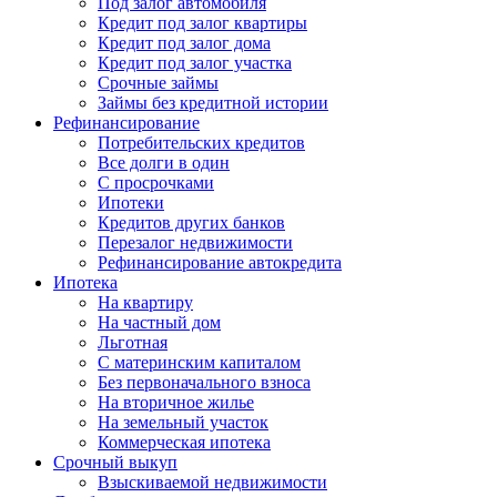
Под залог автомобиля
Кредит под залог квартиры
Кредит под залог дома
Кредит под залог участка
Срочные займы
Займы без кредитной истории
Рефинансирование
Потребительских кредитов
Все долги в один
С просрочками
Ипотеки
Кредитов других банков
Перезалог недвижимости
Рефинансирование автокредита
Ипотека
На квартиру
На частный дом
Льготная
С материнским капиталом
Без первоначального взноса
На вторичное жилье
На земельный участок
Коммерческая ипотека
Срочный выкуп
Взыскиваемой недвижимости